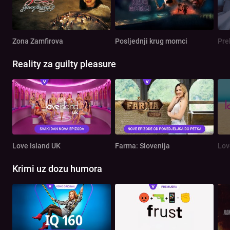
Zona Zamfirova
Posljednji krug momci
Pre
Reality za guilty pleasure
Love Island UK
Farma: Slovenija
Lov
Krimi uz dozu humora