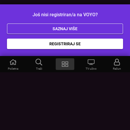
Još nisi registriran/a na VOYO?
SAZNAJ VIŠE
REGISTRIRAJ SE
Početna
Traži
TV uživo
Račun
VOYO
POMOĆ
Često postavljana pitanja
Kontakt
Cjenik
Povezivanje uređaja
Vizualna upozorenja
Provjerite vezu