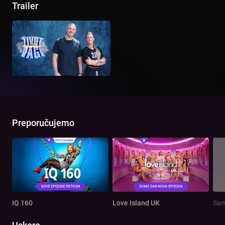
Trailer
Preporučujemo
IQ 160
Love Island UK
Sam