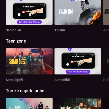
Samonikli
Tajkun
Aps
Teen zone
Samo bježi
Samonikli
Blo
Turske napete priče