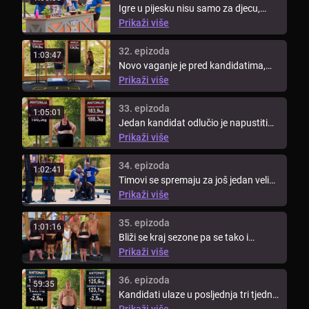
Igre u pijesku nisu samo za djecu,
kandidati novi izazov moraju ...
Prikaži više
32. epizoda
1:03:47
Novo vaganje je pred kandidatima,
tim koji izgubi mora odlučiti tko ...
Prikaži više
33. epizoda
1:05:01
Jedan kandidat odlučio je napustiti
show. Kandidati su imali ...
Prikaži više
34. epizoda
1:02:41
Timovi se spremaju za još jedan veliki
izazov. Danas će učiti kako ...
Prikaži više
35. epizoda
1:01:16
Bliži se kraj sezone pa se tako i
događanja u showu zahuktavaju. ...
Prikaži više
36. epizoda
59:35
Kandidati ulaze u posljednja tri tjedna
i moraju dati sve od sebe ...
Prikaži više