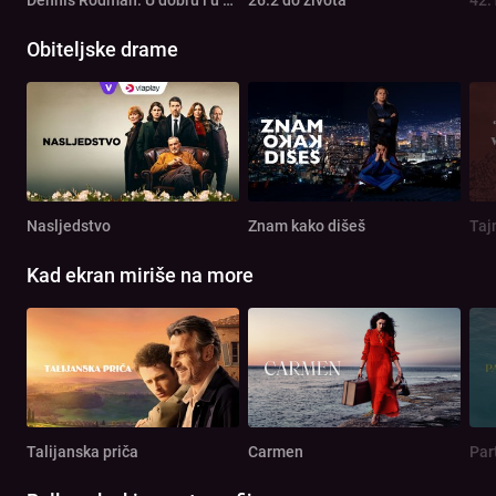
Obiteljske drame
Nasljedstvo
Znam kako dišeš
Taj
Kad ekran miriše na more
Talijanska priča
Carmen
Par