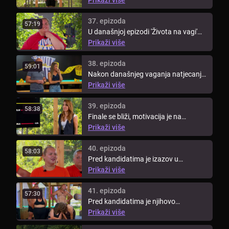
37. epizoda
57:19
U današnjoj epizodi 'Života na vagi'
na redu je još jedan veliki ...
Prikaži više
38. epizoda
59:01
Nakon današnjeg vaganja natjecanje
napušta jedan kandidat.
Prikaži više
39. epizoda
58:38
Finale se bliži, motivacija je na
vrhuncu. Kandidati idu na makeover.
Prikaži više
40. epizoda
58:03
Pred kandidatima je izazov u
vinogradu.
Prikaži više
41. epizoda
57:30
Pred kandidatima je njihovo
predzadnje vaganje prije finala.
Prikaži više