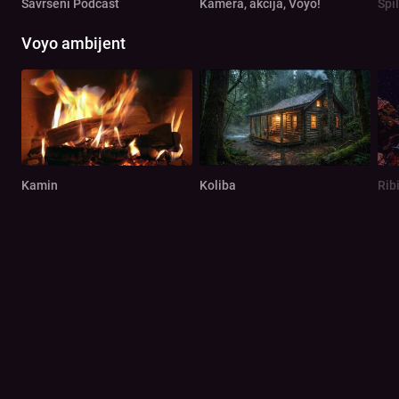
Savršeni Podcast
Kamera, akcija, Voyo!
Spi
Voyo ambijent
Kamin
Koliba
Rib