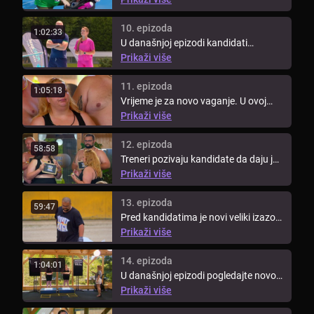
10. epizoda
1:02:33
U današnjoj epizodi kandidati
vježbaju u bazenu. Za izazov
Prikaži više
kandidati ...
11. epizoda
1:05:18
Vrijeme je za novo vaganje. U ovoj
epizodi pogledajte tko će se naći ...
Prikaži više
12. epizoda
58:58
Treneri pozivaju kandidate da daju još
više od sebe kako bi rezultati ...
Prikaži više
13. epizoda
59:47
Pred kandidatima je novi veliki izazov.
Pogledajte tko će ovoga puta ...
Prikaži više
14. epizoda
1:04:01
U današnjoj epizodi pogledajte novo
vaganje kantdidata i saznajte tko ...
Prikaži više