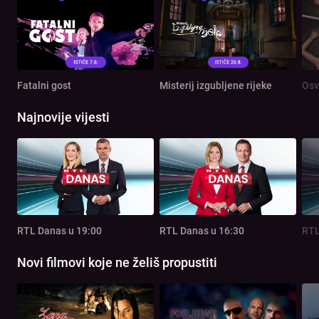
Fatalni gost
Misterij izgubljene rijeke
Osv
Najnovije vijesti
RTL Danas u 19:00
RTL Danas u 16:30
RTL
Novi filmovi koje ne želiš propustiti