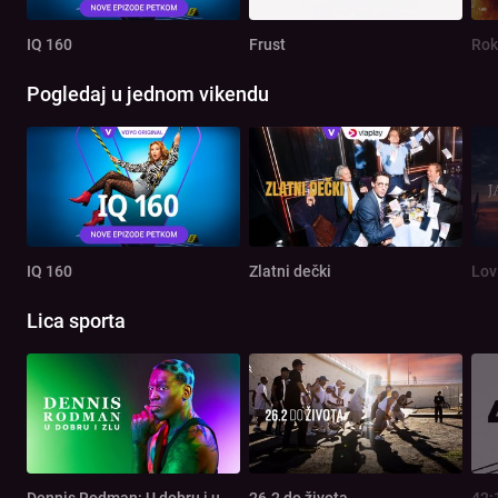
IQ 160
Frust
Rok
Pogledaj u jednom vikendu
IQ 160
Zlatni dečki
Lov
Lica sporta
Dennis Rodman: U dobru i u zlu
26.2 do života
42: