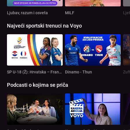
Ljubav, razum i osveta
MILF
Lje
Najveći sportski trenuci na Voyo
SP U-18 (Ž): Hrvatska – Francuska
Dinamo - Thun
Zuf
Podcasti o kojima se priča