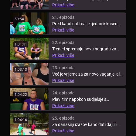
Larisom je danas težak zadatak jer ...
Prikaži više
21. epizoda
59:54
Pred kandidatima je tjedan iskušenja
– moraju se držati mjera za ...
Prikaži više
22. epizoda
1:01:41
Treneri spremaju novu nagradu za
pobjedu u današnjem izazovu. Onaj
Prikaži više
...
23. epizoda
1:03:13
Već je vrijeme za za novo vaganje, ali
jesu li kandidati spremni ...
Prikaži više
24. epizoda
1:04:22
Plavi tim napokon sudjeluje s
ostatkom kandidata u novom
Prikaži više
izazovu. ...
25. epizoda
1:04:16
Za današnji izazov kandidati daju i
preko 110% sebe jer ako uspiju ...
Prikaži više