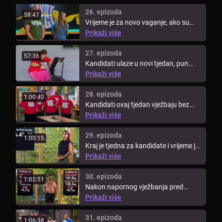
26. epizoda
58:47
Vrijeme je za novo vaganje, ako su
kandidati izgubili preko 38 kg, ...
Prikaži više
27. epizoda
57:36
Kandidati ulaze u novi tjedan, pun
novih izazova. Parovi više ne ...
Prikaži više
28. epizoda
1:00:40
Kandidati ovaj tjedan vježbaju bez
trenera. Koji tim će biti bolji i ...
Prikaži više
29. epizoda
1:00:15
Kraj je tjedna za kandidate i vrijeme je
za novo vaganje. Pogledajte ...
Prikaži više
30. epizoda
1:02:51
Nakon napornog vježbanja pred
kandidatima je nogometna zabava.
Prikaži više
...
31. epizoda
1:06:38