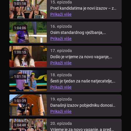
15. epizoda
1:01:18
Pred kandidatima je novi izazov – za
nagradu pobjednik može nazvati ...
Prikaži više
16. epizoda
1:04:06
Osim standardnog vježbanja,
kandidati moraju doslovno zaprljati
Prikaži više
ruke. ...
17. epizoda
1:00:15
Došlo je vrijeme za novo vaganje,
pogledajte tko je u ovom tjednu dao
Prikaži više
...
18. epizoda
1:01:16
Šesti je tjedan za naše natjecatelje,
pogledajte koliko su ...
Prikaži više
19. epizoda
1:01:39
Današnji izazov pobjedniku donosi
najvrjedniju nagradu – imunitet na ...
Prikaži više
20. epizoda
1:04:48
Vrijeme je za novo vaganje, a pred