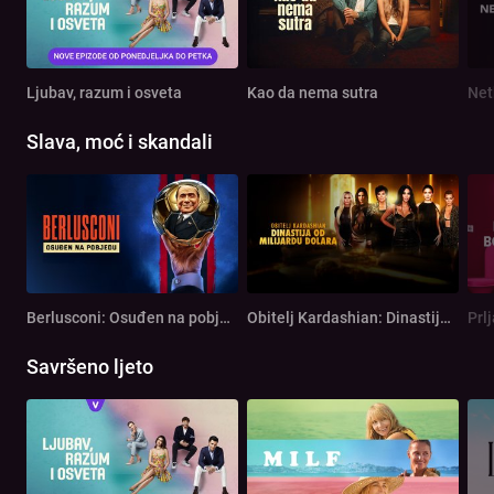
Ljubav, razum i osveta
Kao da nema sutra
Net
Slava, moć i skandali
Berlusconi: Osuđen na pobjedu
Obitelj Kardashian: Dinastija od milijardu dolara
Prl
Savršeno ljeto