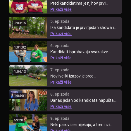
Pred kandidatima je njihov prvi
izazov. Moraju složiti kockice šećera
Prikaži više
...
5. epizoda
1:03:15
Iza kandidata je prvi tjedan showa i
došlo je vrijeme za novo ...
Prikaži više
6. epizoda
1:01:02
Kandidati isprobavaju svakakve
metode vježbi i pronalaze onu koja im
Prikaži više
...
7. epizoda
1:04:13
Novi veliki izazov je pred
kandidatima. Tim koji odnese
Prikaži više
pobjedu ...
8. epizoda
1:04:01
Danas jedan od kandidata napušta
show, a to je kandidat koji će se na ...
Prikaži više
9. epizoda
59:28
Neki parovi se miješaju, a treninzi
postaju sve intenzivniji. Plavi ...
Prikaži više