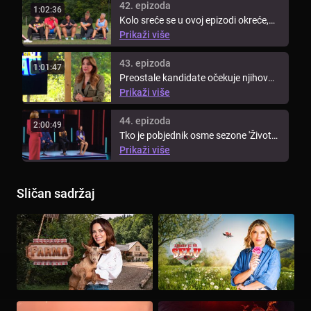
42. epizoda
1:02:36
Kolo sreće se u ovoj epizodi okreće,
dok ih na stolu čeka jedno ...
Prikaži više
43. epizoda
1:01:47
Preostale kandidate očekuje njihov
posljednji trening. Posljednje ...
Prikaži više
44. epizoda
2:00:49
Tko je pobjednik osme sezone 'Života
na vagi'? Saznaj tko je odnio ...
Prikaži više
Sličan sadržaj