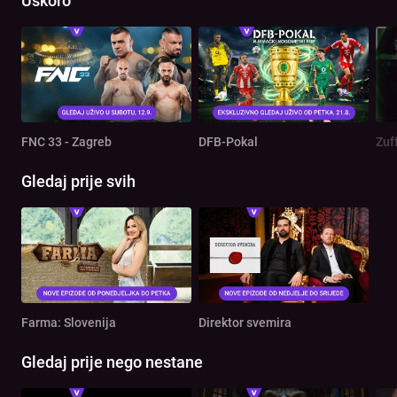
Uskoro
FNC 33 - Zagreb
DFB-Pokal
Zuf
Gledaj prije svih
Farma: Slovenija
Direktor svemira
Gledaj prije nego nestane