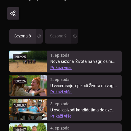
Sezona 8
Sezona 9
1. epizoda
1:02:25
Nova sezona 'Života na vagi', osim
snažne volje i ustrajnosti novih ...
Prikaži više
2. epizoda
1:02:26
U večerašnjoj epizodi Života na vagi
pogledajte prvo vaganje ...
Prikaži više
3. epizoda
1:00:07
U ovoj epizodi kandidatima dolaze
doktori iz poliklinike Aviva kako ...
Prikaži više
4. epizoda
1:04:47