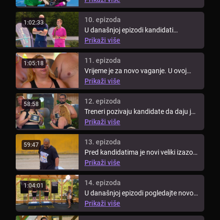
10. epizoda
1:02:33
U današnjoj epizodi kandidati
vježbaju u bazenu. Za izazov
Prikaži više
kandidati ...
11. epizoda
1:05:18
Vrijeme je za novo vaganje. U ovoj
epizodi pogledajte tko će se naći ...
Prikaži više
12. epizoda
58:58
Treneri pozivaju kandidate da daju još
više od sebe kako bi rezultati ...
Prikaži više
13. epizoda
59:47
Pred kandidatima je novi veliki izazov.
Pogledajte tko će ovoga puta ...
Prikaži više
14. epizoda
1:04:01
U današnjoj epizodi pogledajte novo
vaganje kantdidata i saznajte tko ...
Prikaži više