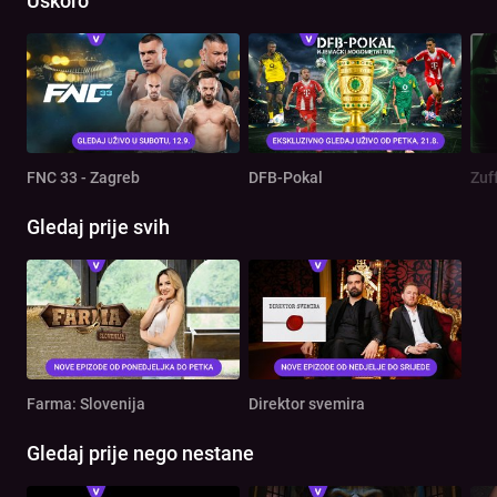
Uskoro
FNC 33 - Zagreb
DFB-Pokal
Zuf
Gledaj prije svih
Farma: Slovenija
Direktor svemira
Gledaj prije nego nestane