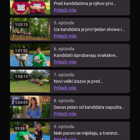
Pred kandidatima je njihov prvi
izazov. Moraju složiti kockice šećera
Prikaži više
...
5. epizoda
1:03:15
Iza kandidata je prvi tjedan showa i
došlo je vrijeme za novo ...
Prikaži više
6. epizoda
1:01:02
Kandidati isprobavaju svakakve
metode vježbi i pronalaze onu koja im
Prikaži više
...
7. epizoda
1:04:13
Novi veliki izazov je pred
kandidatima. Tim koji odnese
Prikaži više
pobjedu ...
8. epizoda
1:04:01
Danas jedan od kandidata napušta
show, a to je kandidat koji će se na ...
Prikaži više
9. epizoda
59:28
Neki parovi se miješaju, a treninzi
postaju sve intenzivniji. Plavi ...
Prikaži više