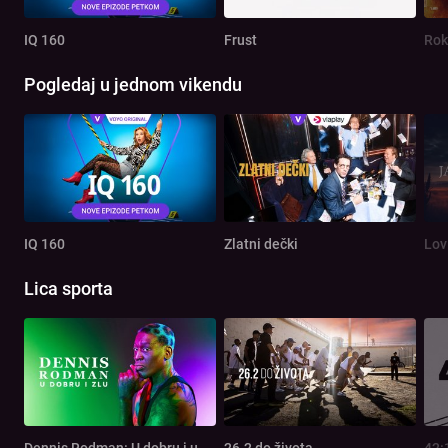
IQ 160
Frust
Rok
Pogledaj u jednom vikendu
IQ 160
Zlatni dečki
Lov
Lica sporta
Dennis Rodman: U dobru i u zlu
26.2 do života
42: