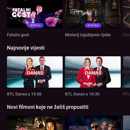
Fatalni gost
Misterij izgubljene rijeke
Osv
Najnovije vijesti
RTL Danas u 19:00
RTL Danas u 16:30
RTL
Novi filmovi koje ne želiš propustiti