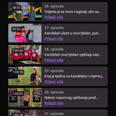
26. epizoda
58:47
Vrijeme je za novo vaganje, ako su
kandidati izgubili preko 38 kg, ...
Prikaži više
27. epizoda
57:36
Kandidati ulaze u novi tjedan, pun
novih izazova. Parovi više ne ...
Prikaži više
28. epizoda
1:00:40
Kandidati ovaj tjedan vježbaju bez
trenera. Koji tim će biti bolji i ...
Prikaži više
29. epizoda
1:00:15
Kraj je tjedna za kandidate i vrijeme je
za novo vaganje. Pogledajte ...
Prikaži više
30. epizoda
1:02:51
Nakon napornog vježbanja pred
kandidatima je nogometna zabava.
Prikaži više
...
31. epizoda
1:06:38