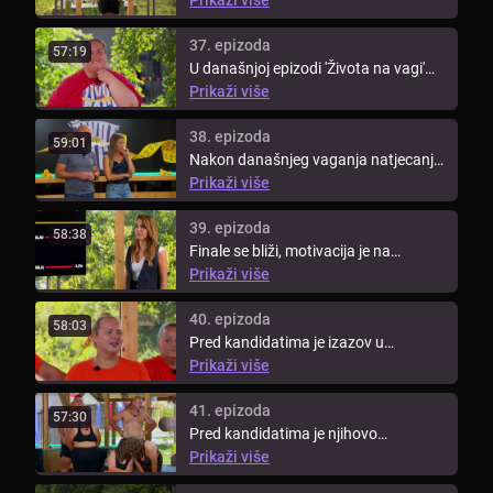
37. epizoda
57:19
U današnjoj epizodi 'Života na vagi'
na redu je još jedan veliki ...
Prikaži više
38. epizoda
59:01
Nakon današnjeg vaganja natjecanje
napušta jedan kandidat.
Prikaži više
39. epizoda
58:38
Finale se bliži, motivacija je na
vrhuncu. Kandidati idu na makeover.
Prikaži više
40. epizoda
58:03
Pred kandidatima je izazov u
vinogradu.
Prikaži više
41. epizoda
57:30
Pred kandidatima je njihovo
predzadnje vaganje prije finala.
Prikaži više