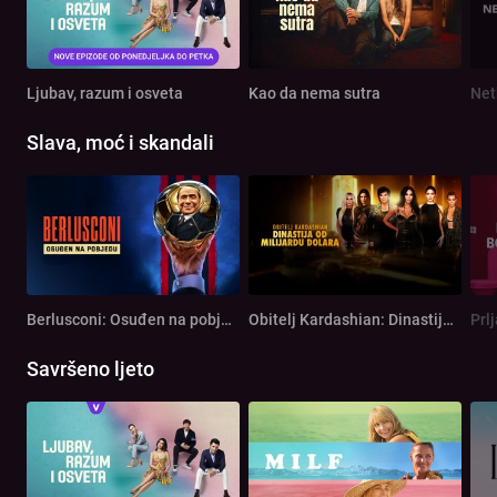
Ljubav, razum i osveta
Kao da nema sutra
Net
Slava, moć i skandali
Berlusconi: Osuđen na pobjedu
Obitelj Kardashian: Dinastija od milijardu dolara
Prl
Savršeno ljeto