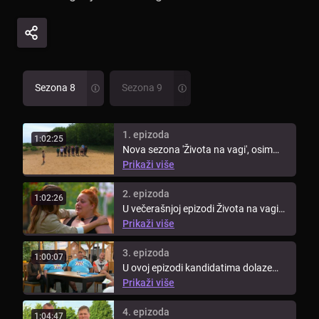
Sezona 8
Sezona 9
1. epizoda
1:02:25
Nova sezona 'Života na vagi', osim
snažne volje i ustrajnosti novih ...
Prikaži više
2. epizoda
1:02:26
U večerašnjoj epizodi Života na vagi
pogledajte prvo vaganje ...
Prikaži više
3. epizoda
1:00:07
U ovoj epizodi kandidatima dolaze
doktori iz poliklinike Aviva kako ...
Prikaži više
4. epizoda
1:04:47