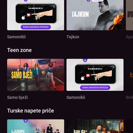
Samonikli
Tajkun
Aps
Teen zone
Samo bježi
Samonikli
Blo
Turske napete priče