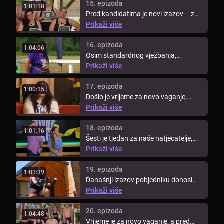
15. epizoda
1:01:18
Pred kandidatima je novi izazov – za
nagradu pobjednik može nazvati ...
Prikaži više
16. epizoda
1:04:06
Osim standardnog vježbanja,
kandidati moraju doslovno zaprljati
Prikaži više
ruke. ...
17. epizoda
1:00:15
Došlo je vrijeme za novo vaganje,
pogledajte tko je u ovom tjednu dao
Prikaži više
...
18. epizoda
1:01:16
Šesti je tjedan za naše natjecatelje,
pogledajte koliko su ...
Prikaži više
19. epizoda
1:01:39
Današnji izazov pobjedniku donosi
najvrjedniju nagradu – imunitet na ...
Prikaži više
20. epizoda
1:04:48
Vrijeme je za novo vaganje, a pred