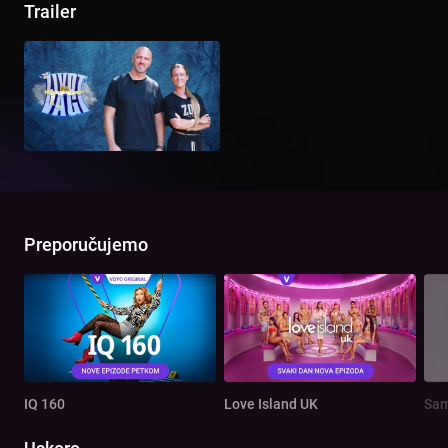
Trailer
Preporučujemo
IQ 160
Love Island UK
Sam