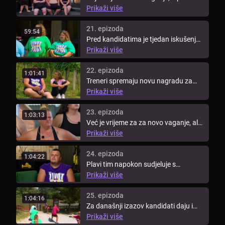
Larisom je danas težak zadatak jer ...
Prikaži više
21. epizoda
59:54
Pred kandidatima je tjedan iskušenja
– moraju se držati mjera za ...
Prikaži više
22. epizoda
1:01:41
Treneri spremaju novu nagradu za
pobjedu u današnjem izazovu. Onaj
Prikaži više
...
23. epizoda
1:03:13
Već je vrijeme za za novo vaganje, ali
jesu li kandidati spremni ...
Prikaži više
24. epizoda
1:04:22
Plavi tim napokon sudjeluje s
ostatkom kandidata u novom
Prikaži više
izazovu. ...
25. epizoda
1:04:16
Za današnji izazov kandidati daju i
preko 110% sebe jer ako uspiju ...
Prikaži više