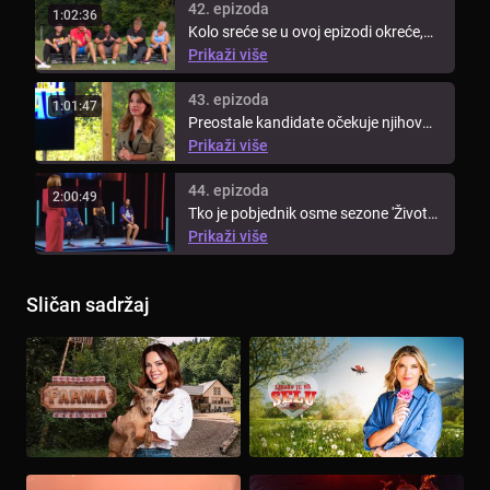
42. epizoda
1:02:36
Kolo sreće se u ovoj epizodi okreće,
dok ih na stolu čeka jedno ...
Prikaži više
43. epizoda
1:01:47
Preostale kandidate očekuje njihov
posljednji trening. Posljednje ...
Prikaži više
44. epizoda
2:00:49
Tko je pobjednik osme sezone 'Života
na vagi'? Saznaj tko je odnio ...
Prikaži više
Sličan sadržaj