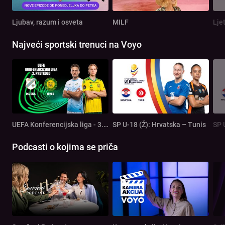
Ljubav, razum i osveta
MILF
Lje
Najveći sportski trenuci na Voyo
UEFA Konferencijska liga - 3. pretkolo: Rijeka - Ilves
SP U-18 (Ž): Hrvatska – Tunis
SP 
Podcasti o kojima se priča