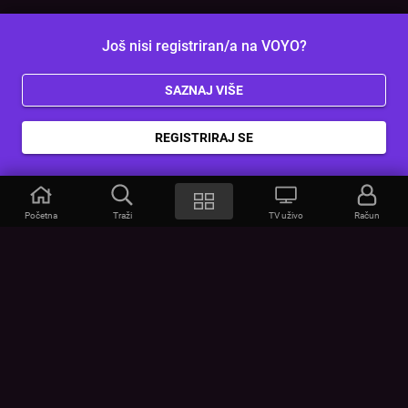
Još nisi registriran/a na VOYO?
SAZNAJ VIŠE
REGISTRIRAJ SE
Početna
Traži
TV uživo
Račun
VOYO
POMOĆ
Često postavljana pitanja
Kontakt
Cjenik
Povezivanje uređaja
Vizualna upozorenja
Provjerite vezu