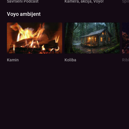
Savršeni Podcast
Kamera, akcija, Voyo!
Spi
Voyo ambijent
Kamin
Koliba
Rib