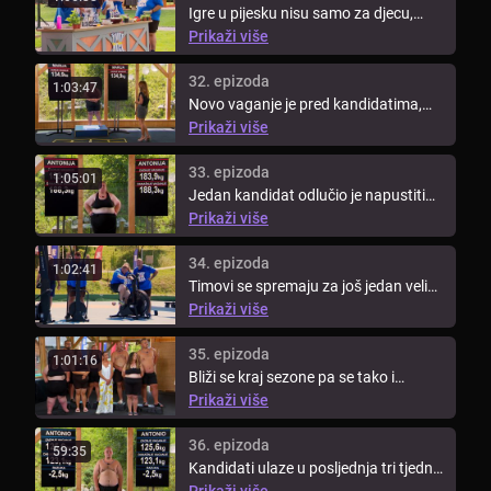
Igre u pijesku nisu samo za djecu,
kandidati novi izazov moraju ...
Prikaži više
32. epizoda
1:03:47
Novo vaganje je pred kandidatima,
tim koji izgubi mora odlučiti tko ...
Prikaži više
33. epizoda
1:05:01
Jedan kandidat odlučio je napustiti
show. Kandidati su imali ...
Prikaži više
34. epizoda
1:02:41
Timovi se spremaju za još jedan veliki
izazov. Danas će učiti kako ...
Prikaži više
35. epizoda
1:01:16
Bliži se kraj sezone pa se tako i
događanja u showu zahuktavaju. ...
Prikaži više
36. epizoda
59:35
Kandidati ulaze u posljednja tri tjedna
i moraju dati sve od sebe ...
Prikaži više