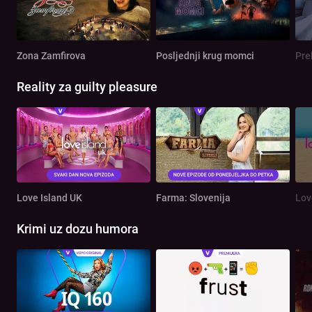
Zona Zamfirova
Posljednji krug momci
Pre
Reality za guilty pleasure
Love Island UK
Farma: Slovenija
Lov
Krimi uz dozu humora