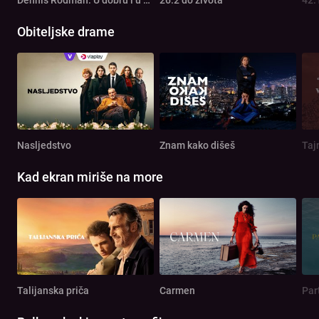
Obiteljske drame
Nasljedstvo
Znam kako dišeš
Taj
Kad ekran miriše na more
Talijanska priča
Carmen
Par