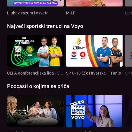
Ljubav, razum i osveta
MILF
Lje
Najveći sportski trenuci na Voyo
UEFA Konferencijska liga - 3. pretkolo: Rijeka - Ilves
SP U-18 (Ž): Hrvatska – Tunis
SP 
Podcasti o kojima se priča