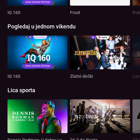
IQ 160
Frust
Rok
Pogledaj u jednom vikendu
IQ 160
Zlatni dečki
Lov
Lica sporta
Dennis Rodman: U dobru i u zlu
26.2 do života
42: