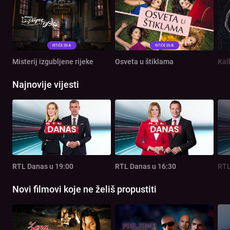
Misterij izgubljene rijeke
Osveta u štiklama
Kal
Najnovije vijesti
RTL Danas u 19:00
RTL Danas u 16:30
RTL
Novi filmovi koje ne želiš propustiti