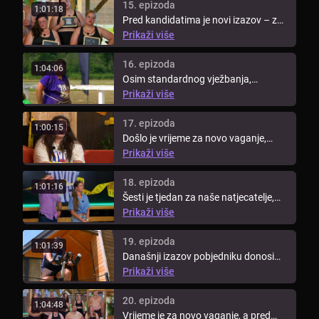
15. epizoda
1:01:18
Pred kandidatima je novi izazov – za
nagradu pobjednik može nazvati ...
Prikaži više
16. epizoda
1:04:06
Osim standardnog vježbanja,
kandidati moraju doslovno zaprljati
Prikaži više
ruke. ...
17. epizoda
1:00:15
Došlo je vrijeme za novo vaganje,
pogledajte tko je u ovom tjednu dao
Prikaži više
...
18. epizoda
1:01:16
Šesti je tjedan za naše natjecatelje,
pogledajte koliko su ...
Prikaži više
19. epizoda
1:01:39
Današnji izazov pobjedniku donosi
najvrjedniju nagradu – imunitet na ...
Prikaži više
20. epizoda
1:04:48
Vrijeme je za novo vaganje, a pred