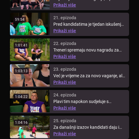
Larisom je danas težak zadatak jer ...
Prikaži više
21. epizoda
59:54
Pred kandidatima je tjedan iskušenja
– moraju se držati mjera za ...
Prikaži više
22. epizoda
1:01:41
Treneri spremaju novu nagradu za
pobjedu u današnjem izazovu. Onaj
Prikaži više
...
23. epizoda
1:03:13
Već je vrijeme za za novo vaganje, ali
jesu li kandidati spremni ...
Prikaži više
24. epizoda
1:04:22
Plavi tim napokon sudjeluje s
ostatkom kandidata u novom
Prikaži više
izazovu. ...
25. epizoda
1:04:16
Za današnji izazov kandidati daju i
preko 110% sebe jer ako uspiju ...
Prikaži više