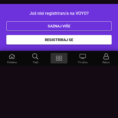
Još nisi registriran/a na VOYO?
SAZNAJ VIŠE
REGISTRIRAJ SE
Početna
Traži
TV uživo
Račun
VOYO
POMOĆ
Često postavljana pitanja
Kontakt
Cjenik
Povezivanje uređaja
Vizualna upozorenja
Provjerite vezu