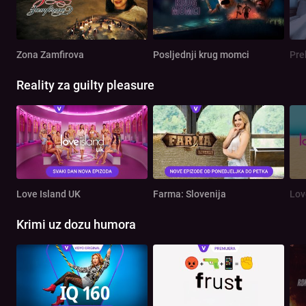
Zona Zamfirova
Posljednji krug momci
Pre
Reality za guilty pleasure
Love Island UK
Farma: Slovenija
Lov
Krimi uz dozu humora