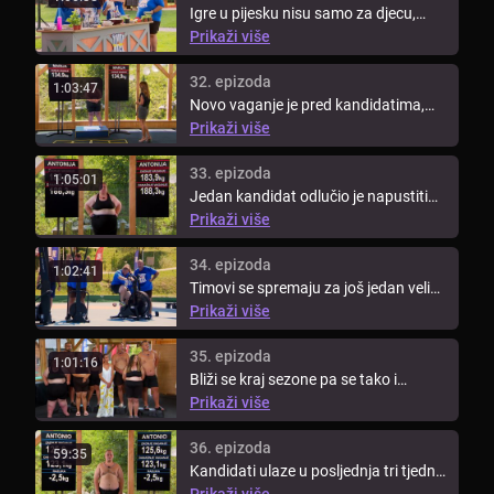
Igre u pijesku nisu samo za djecu,
kandidati novi izazov moraju ...
Prikaži više
32. epizoda
1:03:47
Novo vaganje je pred kandidatima,
tim koji izgubi mora odlučiti tko ...
Prikaži više
33. epizoda
1:05:01
Jedan kandidat odlučio je napustiti
show. Kandidati su imali ...
Prikaži više
34. epizoda
1:02:41
Timovi se spremaju za još jedan veliki
izazov. Danas će učiti kako ...
Prikaži više
35. epizoda
1:01:16
Bliži se kraj sezone pa se tako i
događanja u showu zahuktavaju. ...
Prikaži više
36. epizoda
59:35
Kandidati ulaze u posljednja tri tjedna
i moraju dati sve od sebe ...
Prikaži više