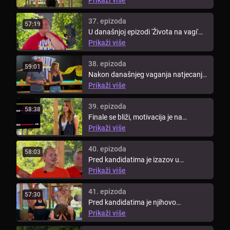
37. epizoda
57:19
U današnjoj epizodi 'Života na vagi'
na redu je još jedan veliki ...
Prikaži više
38. epizoda
59:01
Nakon današnjeg vaganja natjecanje
napušta jedan kandidat.
Prikaži više
39. epizoda
58:38
Finale se bliži, motivacija je na
vrhuncu. Kandidati idu na makeover.
Prikaži više
40. epizoda
58:03
Pred kandidatima je izazov u
vinogradu.
Prikaži više
41. epizoda
57:30
Pred kandidatima je njihovo
predzadnje vaganje prije finala.
Prikaži više