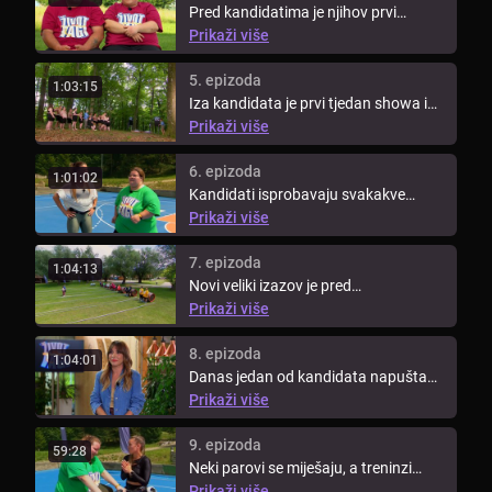
Pred kandidatima je njihov prvi
izazov. Moraju složiti kockice šećera
Prikaži više
...
5. epizoda
1:03:15
Iza kandidata je prvi tjedan showa i
došlo je vrijeme za novo ...
Prikaži više
6. epizoda
1:01:02
Kandidati isprobavaju svakakve
metode vježbi i pronalaze onu koja im
Prikaži više
...
7. epizoda
1:04:13
Novi veliki izazov je pred
kandidatima. Tim koji odnese
Prikaži više
pobjedu ...
8. epizoda
1:04:01
Danas jedan od kandidata napušta
show, a to je kandidat koji će se na ...
Prikaži više
9. epizoda
59:28
Neki parovi se miješaju, a treninzi
postaju sve intenzivniji. Plavi ...
Prikaži više