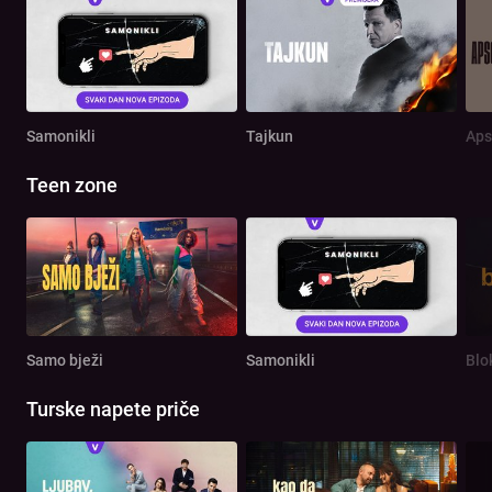
Samonikli
Tajkun
Aps
Teen zone
Samo bježi
Samonikli
Blo
Turske napete priče