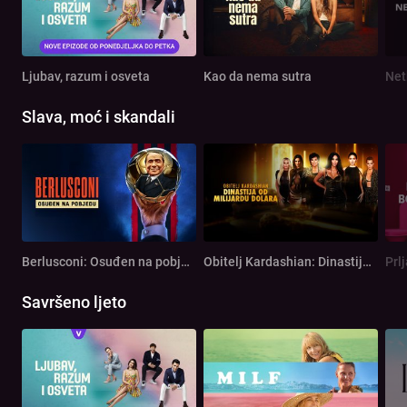
Ljubav, razum i osveta
Kao da nema sutra
Net
Slava, moć i skandali
Berlusconi: Osuđen na pobjedu
Obitelj Kardashian: Dinastija od milijardu dolara
Prl
Savršeno ljeto