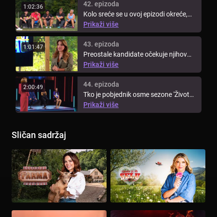
42. epizoda
1:02:36
Kolo sreće se u ovoj epizodi okreće,
dok ih na stolu čeka jedno ...
Prikaži više
43. epizoda
1:01:47
Preostale kandidate očekuje njihov
posljednji trening. Posljednje ...
Prikaži više
44. epizoda
2:00:49
Tko je pobjednik osme sezone 'Života
na vagi'? Saznaj tko je odnio ...
Prikaži više
Sličan sadržaj