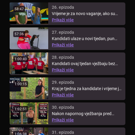
26. epizoda
58:47
Vrijeme je za novo vaganje, ako su
kandidati izgubili preko 38 kg, ...
Prikaži više
27. epizoda
57:36
Kandidati ulaze u novi tjedan, pun
novih izazova. Parovi više ne ...
Prikaži više
28. epizoda
1:00:40
Kandidati ovaj tjedan vježbaju bez
trenera. Koji tim će biti bolji i ...
Prikaži više
29. epizoda
1:00:15
Kraj je tjedna za kandidate i vrijeme je
za novo vaganje. Pogledajte ...
Prikaži više
30. epizoda
1:02:51
Nakon napornog vježbanja pred
kandidatima je nogometna zabava.
Prikaži više
...
31. epizoda
1:06:38