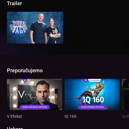
Trailer
Preporučujemo
V Efekat
IQ 160
Zuf