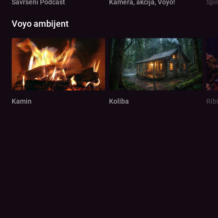
Savršeni Podcast
Kamera, akcija, Voyo!
Spi
Voyo ambijent
Kamin
Koliba
Rib