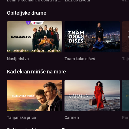
Obiteljske drame
Nasljedstvo
Znam kako dišeš
Taj
Kad ekran miriše na more
Talijanska priča
Carmen
Par