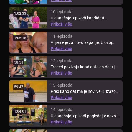
10. epizoda
1:02:33
U današnjoj epizodi kandidati
vježbaju u bazenu. Za izazov
Prikaži više
kandidati ...
11. epizoda
1:05:18
Vrijeme je za novo vaganje. U ovoj
epizodi pogledajte tko će se naći ...
Prikaži više
12. epizoda
58:58
Treneri pozivaju kandidate da daju još
više od sebe kako bi rezultati ...
Prikaži više
13. epizoda
59:47
Pred kandidatima je novi veliki izazov.
Pogledajte tko će ovoga puta ...
Prikaži više
14. epizoda
1:04:01
U današnjoj epizodi pogledajte novo
vaganje kantdidata i saznajte tko ...
Prikaži više