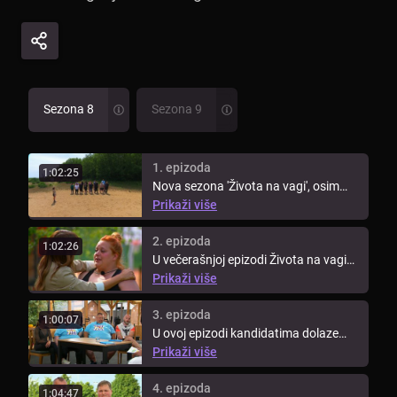
Sezona 8
Sezona 9
1. epizoda
1:02:25
Nova sezona 'Života na vagi', osim
snažne volje i ustrajnosti novih ...
Prikaži više
2. epizoda
1:02:26
U večerašnjoj epizodi Života na vagi
pogledajte prvo vaganje ...
Prikaži više
3. epizoda
1:00:07
U ovoj epizodi kandidatima dolaze
doktori iz poliklinike Aviva kako ...
Prikaži više
4. epizoda
1:04:47