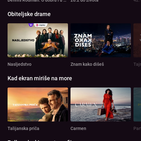
Obiteljske drame
Nasljedstvo
Znam kako dišeš
Taj
Kad ekran miriše na more
Talijanska priča
Carmen
Par