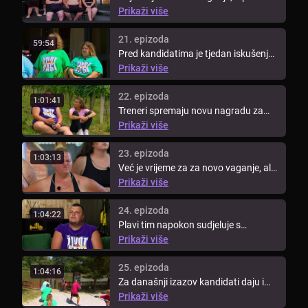
Larisom je danas težak zadatak jer ...
Prikaži više
21. epizoda
59:54
Pred kandidatima je tjedan iskušenja
– moraju se držati mjera za ...
Prikaži više
22. epizoda
1:01:41
Treneri spremaju novu nagradu za
pobjedu u današnjem izazovu. Onaj
Prikaži više
...
23. epizoda
1:03:13
Već je vrijeme za za novo vaganje, ali
jesu li kandidati spremni ...
Prikaži više
24. epizoda
1:04:22
Plavi tim napokon sudjeluje s
ostatkom kandidata u novom
Prikaži više
izazovu. ...
25. epizoda
1:04:16
Za današnji izazov kandidati daju i
preko 110% sebe jer ako uspiju ...
Prikaži više