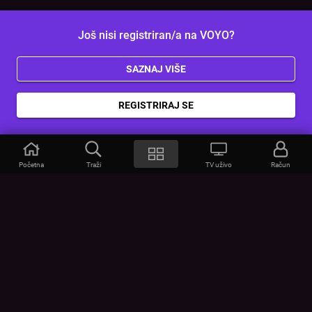
Još nisi registriran/a na VOYO?
SAZNAJ VIŠE
REGISTRIRAJ SE
Početna
Traži
TV uživo
Račun
VOYO
POMOĆ
Često postavljana pitanja
Kontakt
Cjenik
Povezivanje uređaja
Vizualna upozorenja
Provjerite vezu