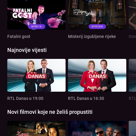
Fatalni gost
Misterij izgubljene rijeke
Osv
Najnovije vijesti
RTL Danas u 19:00
RTL Danas u 16:30
RTL
Novi filmovi koje ne želiš propustiti