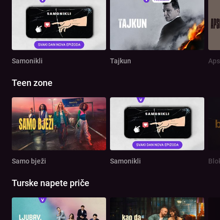
Samonikli
Tajkun
Aps
Teen zone
Samo bježi
Samonikli
Blo
Turske napete priče