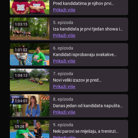
Pred kandidatima je njihov prvi
izazov. Moraju složiti kockice šećera
Prikaži više
...
5. epizoda
1:03:15
Iza kandidata je prvi tjedan showa i
došlo je vrijeme za novo ...
Prikaži više
6. epizoda
1:01:02
Kandidati isprobavaju svakakve
metode vježbi i pronalaze onu koja im
Prikaži više
...
7. epizoda
1:04:13
Novi veliki izazov je pred
kandidatima. Tim koji odnese
Prikaži više
pobjedu ...
8. epizoda
1:04:01
Danas jedan od kandidata napušta
show, a to je kandidat koji će se na ...
Prikaži više
9. epizoda
59:28
Neki parovi se miješaju, a treninzi
postaju sve intenzivniji. Plavi ...
Prikaži više