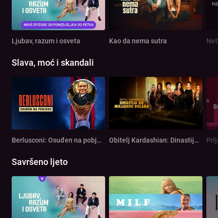
Ljubav, razum i osveta
Kao da nema sutra
Net
Slava, moć i skandali
Berlusconi: Osuđen na pobjedu
Obitelj Kardashian: Dinastija od milijardu dolara
Prl
Savršeno ljeto