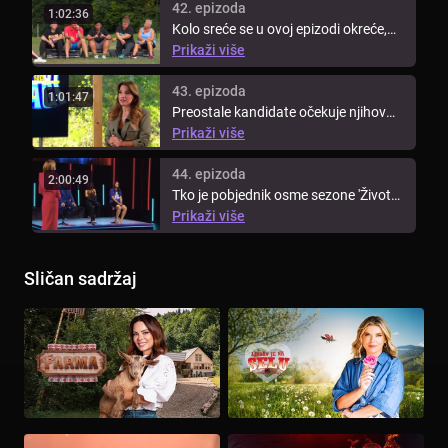
42. epizoda
1:02:36
Kolo sreće se u ovoj epizodi okreće,
dok ih na stolu čeka jedno ...
Prikaži više
43. epizoda
1:01:47
Preostale kandidate očekuje njihov
posljednji trening. Posljednje ...
Prikaži više
44. epizoda
2:00:49
Tko je pobjednik osme sezone 'Života
na vagi'? Saznaj tko je odnio ...
Prikaži više
Sličan sadržaj