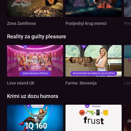
Zona Zamfirova
Posljednji krug momci
Pre
Reality za guilty pleasure
Love Island UK
Farma: Slovenija
Lov
Krimi uz dozu humora