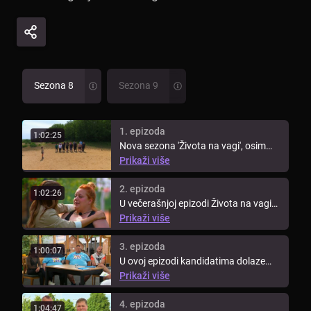
Sezona 8
Sezona 9
1. epizoda
1:02:25
Nova sezona 'Života na vagi', osim
snažne volje i ustrajnosti novih ...
Prikaži više
2. epizoda
1:02:26
U večerašnjoj epizodi Života na vagi
pogledajte prvo vaganje ...
Prikaži više
3. epizoda
1:00:07
U ovoj epizodi kandidatima dolaze
doktori iz poliklinike Aviva kako ...
Prikaži više
4. epizoda
1:04:47