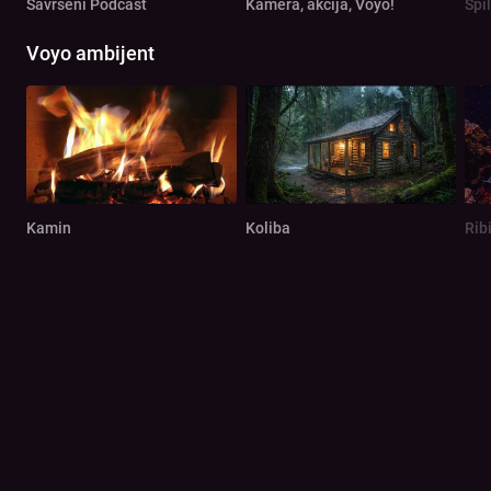
Savršeni Podcast
Kamera, akcija, Voyo!
Spi
Voyo ambijent
Kamin
Koliba
Rib