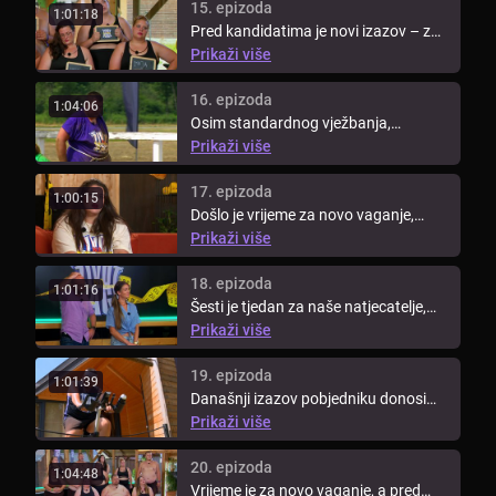
15. epizoda
1:01:18
Pred kandidatima je novi izazov – za
nagradu pobjednik može nazvati ...
Prikaži više
16. epizoda
1:04:06
Osim standardnog vježbanja,
kandidati moraju doslovno zaprljati
Prikaži više
ruke. ...
17. epizoda
1:00:15
Došlo je vrijeme za novo vaganje,
pogledajte tko je u ovom tjednu dao
Prikaži više
...
18. epizoda
1:01:16
Šesti je tjedan za naše natjecatelje,
pogledajte koliko su ...
Prikaži više
19. epizoda
1:01:39
Današnji izazov pobjedniku donosi
najvrjedniju nagradu – imunitet na ...
Prikaži više
20. epizoda
1:04:48
Vrijeme je za novo vaganje, a pred