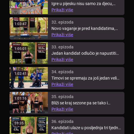
Igre u pijesku nisu samo za djecu,
kandidati novi izazov moraju ...
Prikaži više
32. epizoda
1:03:47
Novo vaganje je pred kandidatima,
tim koji izgubi mora odlučiti tko ...
Prikaži više
33. epizoda
1:05:01
Jedan kandidat odlučio je napustiti
show. Kandidati su imali ...
Prikaži više
34. epizoda
1:02:41
Timovi se spremaju za još jedan veliki
izazov. Danas će učiti kako ...
Prikaži više
35. epizoda
1:01:16
Bliži se kraj sezone pa se tako i
događanja u showu zahuktavaju. ...
Prikaži više
36. epizoda
59:35
Kandidati ulaze u posljednja tri tjedna
i moraju dati sve od sebe ...
Prikaži više