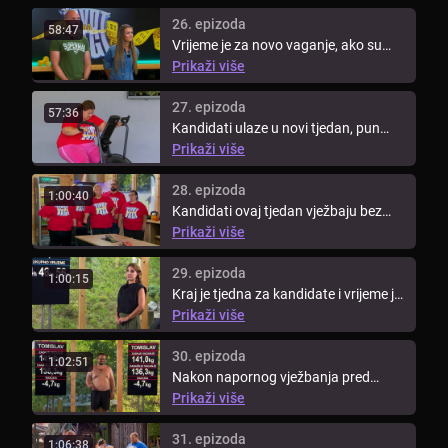
26. epizoda
58:47
Vrijeme je za novo vaganje, ako su
kandidati izgubili preko 38 kg, ...
Prikaži više
27. epizoda
57:36
Kandidati ulaze u novi tjedan, pun
novih izazova. Parovi više ne ...
Prikaži više
28. epizoda
1:00:40
Kandidati ovaj tjedan vježbaju bez
trenera. Koji tim će biti bolji i ...
Prikaži više
29. epizoda
1:00:15
Kraj je tjedna za kandidate i vrijeme je
za novo vaganje. Pogledajte ...
Prikaži više
30. epizoda
1:02:51
Nakon napornog vježbanja pred
kandidatima je nogometna zabava.
Prikaži više
...
31. epizoda
1:06:38