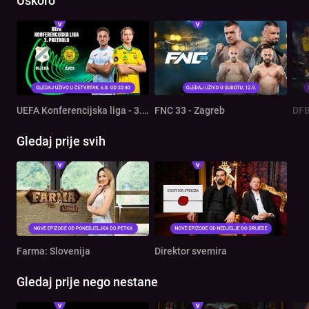
Uskoro
UEFA Konferencijska liga - 3. pretkolo: Rijeka - Ilves
FNC 33 - Zagreb
DFB
Gledaj prije svih
Farma: Slovenija
Direktor svemira
Gledaj prije nego nestane