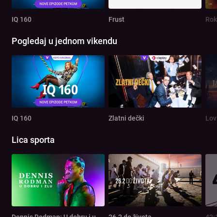
IQ 160
Frust
Rok
Pogledaj u jednom vikendu
IQ 160
Zlatni dečki
Lov
Lica sporta
Dennis Rodman: U dobru i u zlu
26.2 do života
42: