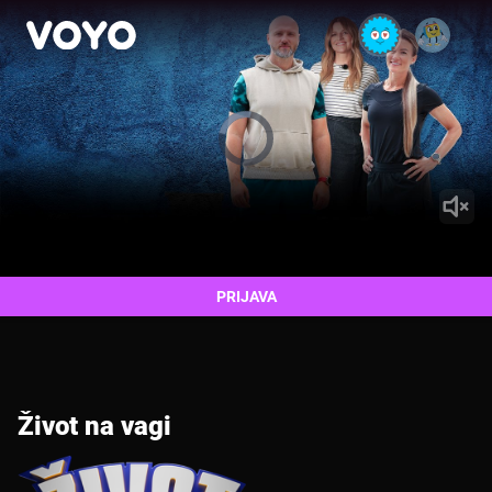
Video
Player
is
loading.
PRIJAVA
Život na vagi