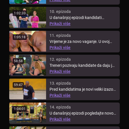
10. epizoda
1:02:33
U današnjoj epizodi kandidati
vježbaju u bazenu. Za izazov
Prikaži više
kandidati ...
11. epizoda
1:05:18
Vrijeme je za novo vaganje. U ovoj
epizodi pogledajte tko će se naći ...
Prikaži više
12. epizoda
58:58
Treneri pozivaju kandidate da daju još
više od sebe kako bi rezultati ...
Prikaži više
13. epizoda
59:47
Pred kandidatima je novi veliki izazov.
Pogledajte tko će ovoga puta ...
Prikaži više
14. epizoda
1:04:01
U današnjoj epizodi pogledajte novo
vaganje kantdidata i saznajte tko ...
Prikaži više