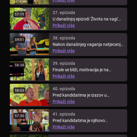
37. epizoda
57:19
U današnjoj epizodi 'Života na vagi'
na redu je još jedan veliki ...
Prikaži više
38. epizoda
59:01
Nakon današnjeg vaganja natjecanje
napušta jedan kandidat.
Prikaži više
39. epizoda
58:38
Finale se bliži, motivacija je na
vrhuncu. Kandidati idu na makeover.
Prikaži više
40. epizoda
58:03
Pred kandidatima je izazov u
vinogradu.
Prikaži više
41. epizoda
57:30
Pred kandidatima je njihovo
predzadnje vaganje prije finala.
Prikaži više