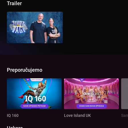
Trailer
Preporučujemo
IQ 160
Love Island UK
Sam