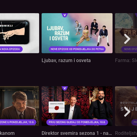
Ljubav, razum i osveta
Farma: Sl
lkanom
Direktor svemira sezona 1 - najava