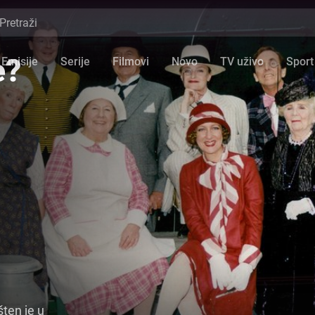
e?
Emisije
Serije
Filmovi
Novo
TV uživo
Sport
šten je u