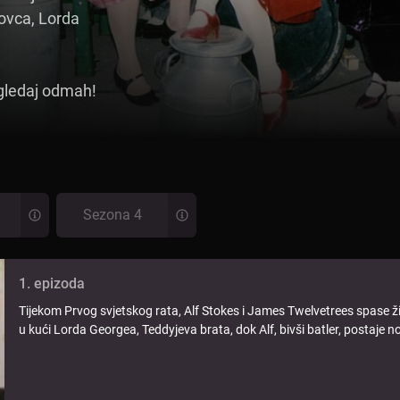
dovca, Lorda
gledaj odmah!
Sezona 4
1. epizoda
Tijekom Prvog svjetskog rata, Alf Stokes i James Twelvetrees spase 
u kući Lorda Georgea, Teddyjeva brata, dok Alf, bivši batler, postaje nov