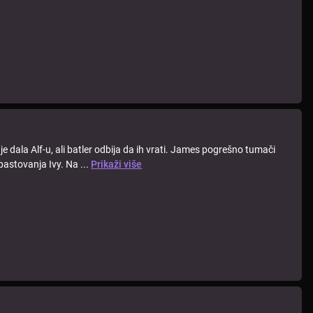
dala Alf-u, ali batler odbija da ih vrati. James pogrešno tumači
astovanja Ivy. Na ...
Prikaži više