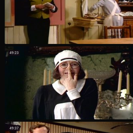
49:23
49:37