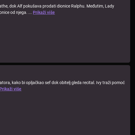
gathe, dok Alf pokušava prodati dionice Ralphu. Međutim, Lady
onice od njega. ...
Prikaži više
tora, kako bi opljačkao sef dok obitelj gleda recital. Ivy traži pomoć
Prikaži više