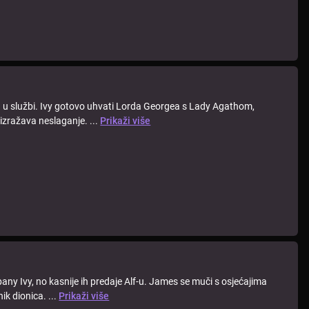
a u službi. Ivy gotovo uhvati Lorda Georgea s Lady Agathom,
izražava neslaganje. ...
Prikaži više
ny Ivy, no kasnije ih predaje Alf-u. James se muči s osjećajima
ik dionica. ...
Prikaži više