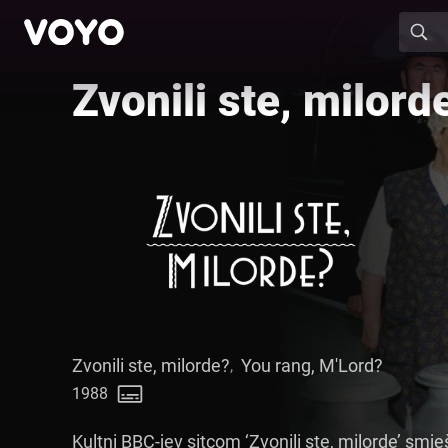
Zvonili ste, milord
Zvonili ste, milorde?
You rang, M'Lord?
,
1988
Kultni BBC-jev sitcom ‘Zvonili ste, milorde’ smje