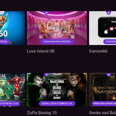
Love Island UK
Samonikli
Zuffa Boxing 10
Senke nad Ba