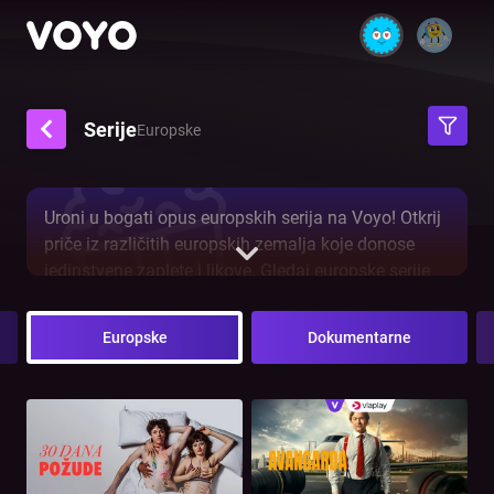
Serije
Europske
Uroni u bogati opus europskih serija na Voyo! Otkrij
priče iz različitih europskih zemalja koje donose
jedinstvene zaplete i likove. Gledaj europske serije
na Voyo i uživaj u vrhunskom izboru drama, krimića,
ljubavnih priča i još mnogo toga, sve s hrvatskim
Europske
Dokumentarne
titlovima.Bez obzira voliš li napetost, emocije ili
avanturu, na Voyo te čekaju serije vrhunske
produkcije.