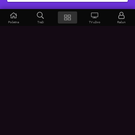
Početna
Traži
TV uživo
Račun
VOYO
POMOĆ
Često postavljana pitanja
Kontakt
Cjenik
Povezivanje uređaja
Vizualna upozorenja
Provjerite vezu
UVJETI
UREĐAJI
Opći uvjeti korištenja
Google Play