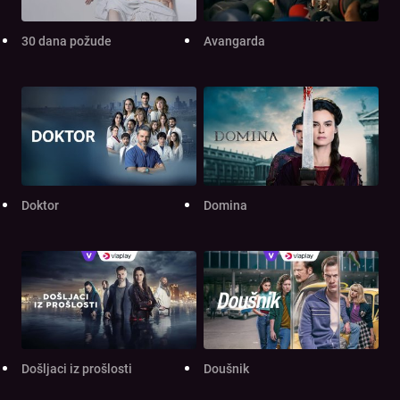
30 dana požude
Avangarda
Doktor
Domina
Došljaci iz prošlosti
Doušnik