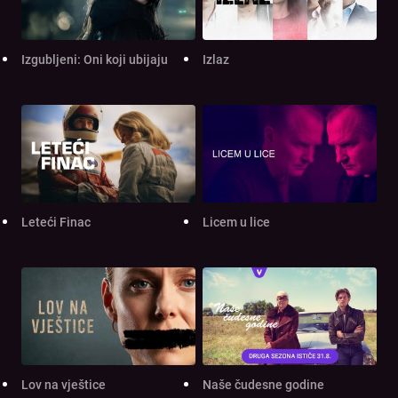
Izgubljeni: Oni koji ubijaju
Izlaz
Leteći Finac
Licem u lice
Lov na vještice
Naše čudesne godine