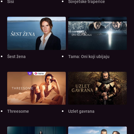
Sisi
Sovjetske traperice
Šest žena
Tama: Oni koji ubijaju
Threesome
Uzlet gavrana