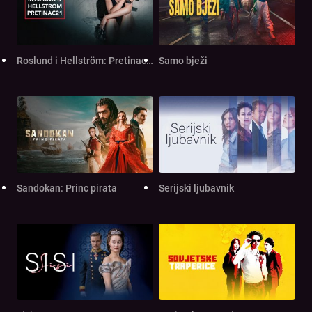
Roslund i Hellström: Pretinac 21
Samo bježi
Sandokan: Princ pirata
Serijski ljubavnik