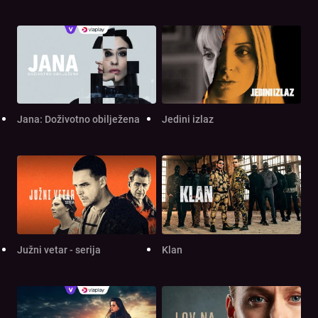
Jana: Doživotno obilježena
Jedini izlaz
Južni vetar - serija
Klan