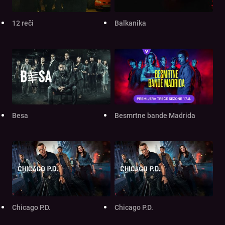
12 reči
Balkanika
Besa
Besmrtne bande Madrida
Chicago P.D.
Chicago P.D.