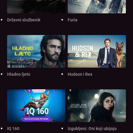
Državni službenik
Furia
Hladno ljeto
Hudson i Rex
IQ 160
Izgubljeni: Oni koji ubijaju