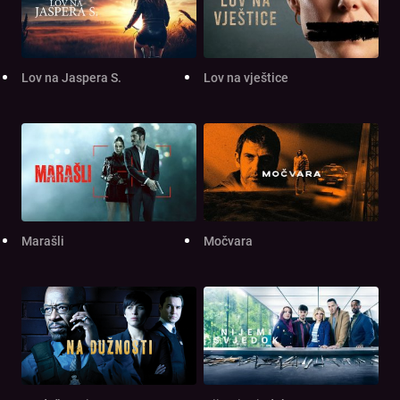
Lov na Jaspera S.
Lov na vještice
Marašli
Močvara