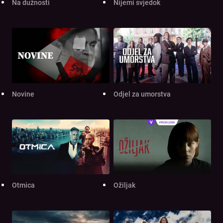
Na dužnosti
Nijemi svjedok
Novine
Odjel za umorstva
Otmica
Ožiljak