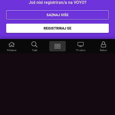
Još nisi registriran/a na VOYO?
SAZNAJ VIŠE
REGISTRIRAJ SE
Početna
Traži
TV uživo
Račun
VOYO
POMOĆ
Često postavljana pitanja
Kontakt
Cjenik
Povezivanje uređaja