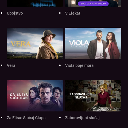
Ubojstvo
V Efekat
Vera
Viola boje mora
Za Elisu: Slučaj Claps
Zaboravljeni slučaj