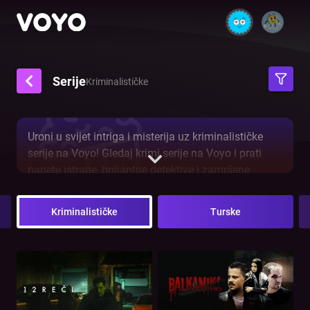
Serije
Kriminalističke
Uroni u svijet intriga i misterija uz kriminalističke
serije na Voyo! Gledaj krimi serije na Voyo i prati
napete istrage, briljantne detektive i zamršene
zločine koji će te držati na rubu sjedala. Od
uzbudljivih potjera do složenih zapleta, naša
Kriminalističke
Turske
kolekcija nudi najbolje kriminalističke priče iz cijelog
svijeta. Pronađi svoju omiljenu krimi seriju i otkrij
tko stoji iza zločina, samo na Voyo!