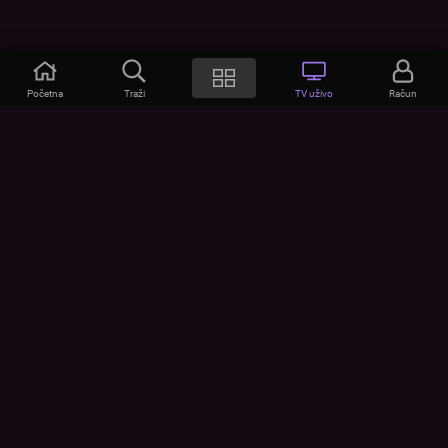
Početna
Traži
TV uživo
Račun
VOYO
POMOĆ
Često postavljana pitanja
Kontakt
Cjenik
Povezivanje uređaja
Vizualna upozorenja
Provjerite vezu
UVJETI
UREĐAJI